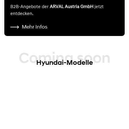
B2B-Angebote der
ARVAL Austria GmbH
jetzt
entdecken.
Mehr Infos
Coming soon
Hyundai-Modelle