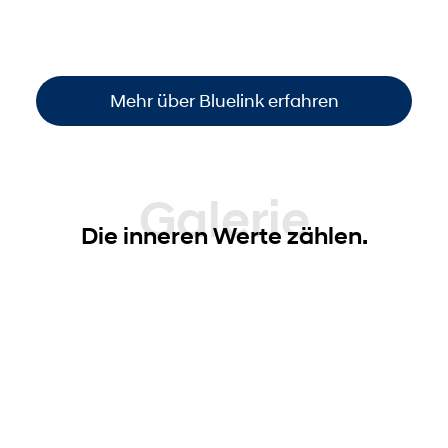
Funktionen steuern
. So sind Sie immer
informiert und haben die volle Kontrolle –
einfach, bequem und überall verfügbar
.
Mehr über Bluelink erfahren
Galerie
Die inneren Werte zählen.