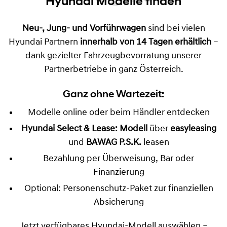
Sofort verfügbare
Hyundai Modelle finden
Neu-, Jung- und Vorführwagen
sind bei vielen
Hyundai Partnern
innerhalb von 14 Tagen erhältlich
–
dank gezielter Fahrzeugbevorratung unserer
Partnerbetriebe in ganz Österreich.
Ganz ohne Wartezeit:
Modelle online oder beim Händler entdecken
Hyundai Select & Lease: Modell
über
easyleasing
und
BAWAG P.S.K.
leasen
Bezahlung per Überweisung, Bar oder
Finanzierung
Optional: Personenschutz-Paket zur finanziellen
Absicherung
Jetzt verfügbares Hyundai-Modell auswählen –