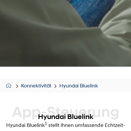
Konnektivität
Hyundai Bluelink
App-Steuerung
Hyundai Bluelink
1
Hyundai Bluelink
stellt Ihnen umfassende Echtzeit-