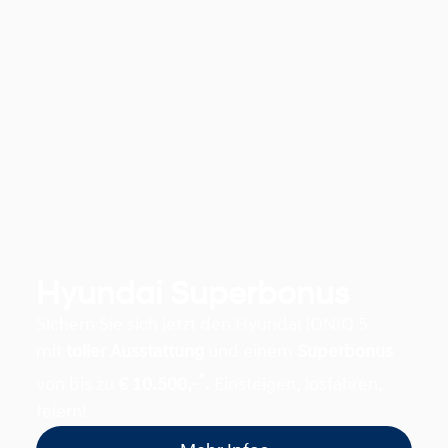
Hyundai Superbonus
Sichern Sie sich jetzt den Hyundai IONIQ 5
mit
toller Ausstattung
und einem
Superbonus
*
von bis zu
€ 10.500,-
.
Einsteigen, losfahren,
feiern!