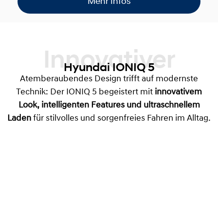
Mehr Infos
Innovativer
Hyundai IONIQ 5
Atemberaubendes Design trifft auf modernste
Technik: Der IONIQ 5 begeistert mit
innovativem
Look, intelligenten Features und ultraschnellem
Laden
für stilvolles und sorgenfreies Fahren im Alltag.